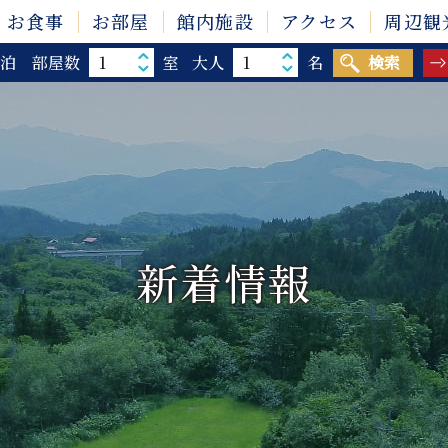
お食事
お部屋
館内施設
アクセス
周辺観
泊
部屋数
室
大人
名
検索
新着情報