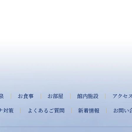
泉
｜
お食事
｜
お部屋
｜
館内施設
｜
アクセ
ナ対策
｜
よくあるご質問
｜
新着情報
｜
お問い